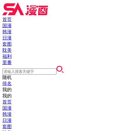
首页
国漫
韩漫
日漫
套图
耽美
福利
里番
随机
排名
我的
我的
首页
国漫
韩漫
日漫
套图