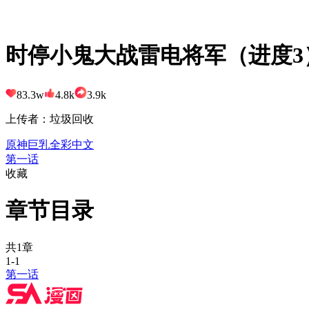
时停小鬼大战雷电将军（进度3） sen
83.3w
4.8k
3.9k
上传者：垃圾回收
原神
巨乳
全彩
中文
第一话
收藏
章节目录
共1章
1-1
第一话