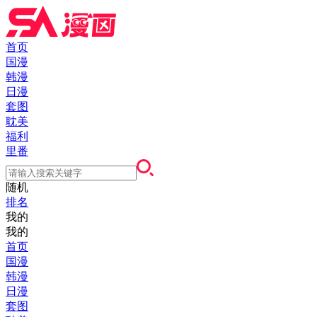
首页
国漫
韩漫
日漫
套图
耽美
福利
里番
随机
排名
我的
我的
首页
国漫
韩漫
日漫
套图