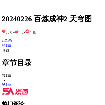
20240226 百炼成神2 天穹图
85.0w
4.6k
4.1k
ai绘画
第1章
收藏
章节目录
共1章
1-1
第1章
热门评论