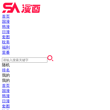
首页
国漫
韩漫
日漫
套图
耽美
福利
里番
随机
排名
我的
我的
首页
国漫
韩漫
日漫
套图