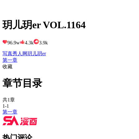
玥儿玥er VOL.1164
96.9w
4.3k
3.9k
写真
秀人网
玥儿玥er
第一章
收藏
章节目录
共1章
1-1
第一章
热门评论