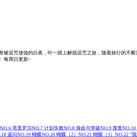
拯救被诅咒侵蚀的白夜，叶一踏上解脱诅咒之旅，随着旅行的不断
 每周日更新~
NO.6 塔里罗尔
NO.7 计划失败
NO.8 领命与突破
NO.9 搜查
NO.1
.18 逼问
NO.19 蝴蝶
NO.20 蝴蝶（2）
NO.21 蝴蝶（3）
NO.22 