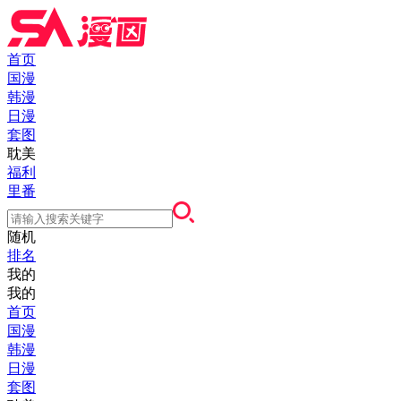
首页
国漫
韩漫
日漫
套图
耽美
福利
里番
随机
排名
我的
我的
首页
国漫
韩漫
日漫
套图