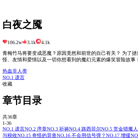
白夜之魇
106.2w
3.1k
4.1k
青梅竹马将要变成恶魔？原因竟然和前世的自己有关？ 为了
怪、友情和爱情以及一切你想看到的魔幻元素的爆笑冒险故事！
热血
非人类
NO.1 遗言
收藏
章节目录
共36章
1-36
NO.1 遗言
NO.2 序章
NO.3 祈祷
NO.4 路西菲尔
NO.5 赏金猎魔人
与税收
NO.15 奇怪的异兽
NO.16 不会用信号弹？
NO.17 增援
NO