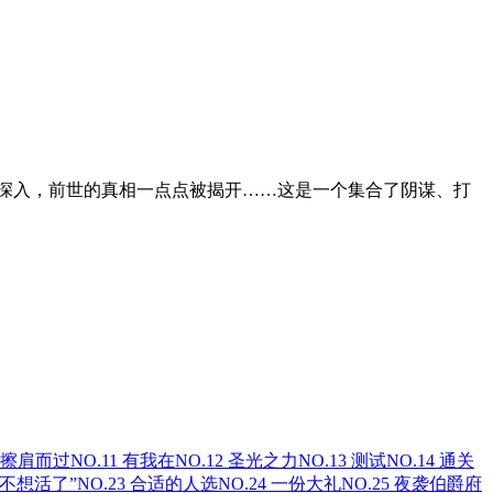
深入，前世的真相一点点被揭开……这是一个集合了阴谋、打
0 擦肩而过
NO.11 有我在
NO.12 圣光之力
NO.13 测试
NO.14 通关
“我不想活了”
NO.23 合适的人选
NO.24 一份大礼
NO.25 夜袭伯爵府