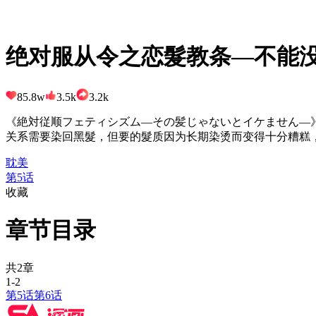
绝对服从令之恋髮教条—不能
85.8w
3.5k
3.2k
《絶対従顺フェティシズム—その髪じゃないとイケません—
关系需要染回黑髮，但要的髮质因为长期染烫而变得十分糟糕
耽美
第5话
收藏
章节目录
共2章
1-2
第5话
第6话