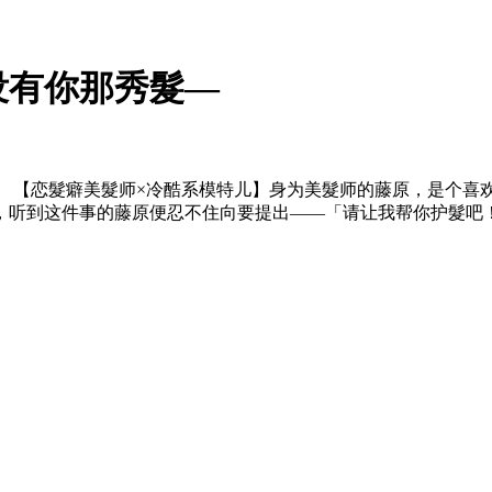
没有你那秀髮—
》 【恋髮癖美髮师×冷酷系模特儿】身为美髮师的藤原，是个喜
，听到这件事的藤原便忍不住向要提出——「请让我帮你护髮吧