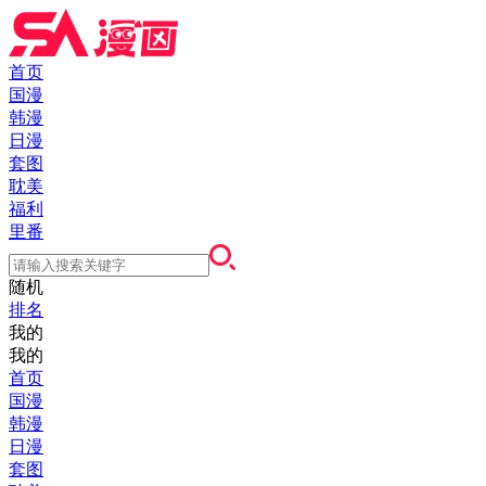
首页
国漫
韩漫
日漫
套图
耽美
福利
里番
随机
排名
我的
我的
首页
国漫
韩漫
日漫
套图