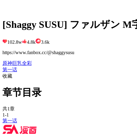
[Shaggy SUSU] ファルザン 
102.8w
4.8k
3.6k
https://www.fanbox.cc/@shaggysusu
原神
巨乳
全彩
第一话
收藏
章节目录
共1章
1-1
第一话