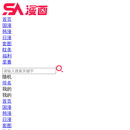
首页
国漫
韩漫
日漫
套图
耽美
福利
里番
随机
排名
我的
我的
首页
国漫
韩漫
日漫
套图